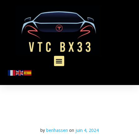
by
on
benhassen
juin 4, 2024