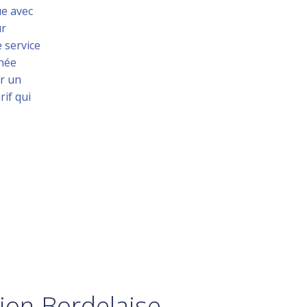
ue avec
ur
 service
née
ur un
if qui
gion Bordelaise