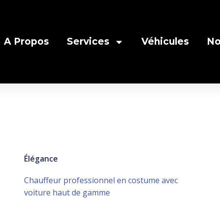
A Propos
Services
Véhicules
No
Élégance
Chauffeur professionnel en costume avec
voiture haut de gamme