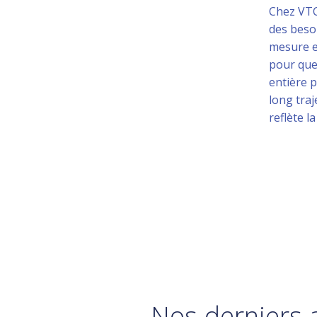
Chez VTC
des beso
mesure e
pour que
entière 
long tra
reflète l
Nos derniers a